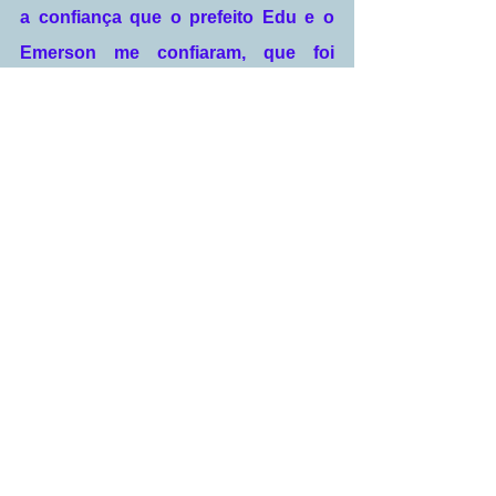
a confiança que o prefeito Edu e o 
Emerson me confiaram, que foi 
trabalhar e desenvolver um bom 
trabalho na secretaria de obras 
enquanto secretário, mas agora no 
dia 28, nessa semana vou entregar o 
cargo de secretário e voltar a minha 
função de operador de máquina para 
o qual fui concursado, entretanto, 
entrego o cargo de secretário porque 
vou colocar o meu nome a 
disposição da população de 
Itanhangá para ser um pré-candidato 
a vereador e se até as convenções 