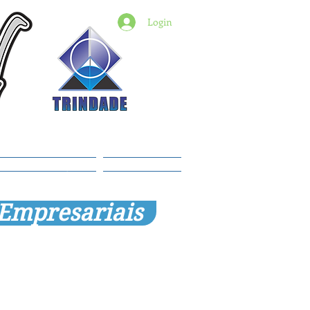
Login
6) 98427-2182
indade@revistadestaquemt.com.br
Planos e preços
Members
 Empresariais