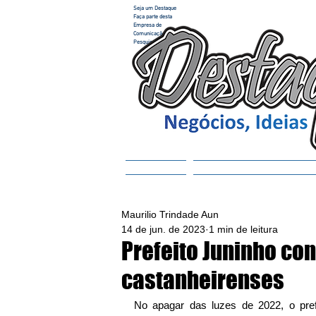
Seja um Destaque
Faça parte desta
Empresa de
Comunicação e
Pesquisa
Home
ACESSAR REVISTA
Maurilio Trindade Aun
14 de jun. de 2023
1 min de leitura
Prefeito Juninho co
castanheirenses
No apagar das luzes de 2022, o pref