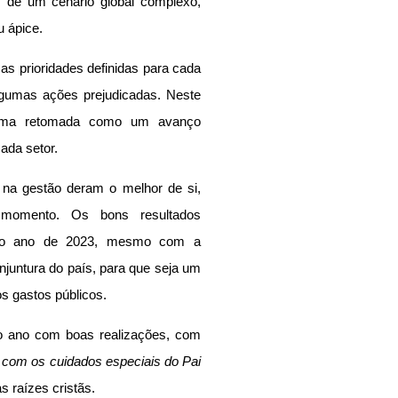
s de um cenário global complexo, 
u ápice.
s prioridades definidas para cada 
gumas ações prejudicadas. Neste 
uma retomada como um avanço 
cada setor.
 na gestão deram o melhor de si, 
 momento. Os bons resultados 
 o ano de 2023, mesmo com a 
juntura do país, para que seja um 
s gastos públicos.
 ano com boas realizações, com 
, com os cuidados especiais do Pai 
s raízes cristãs.