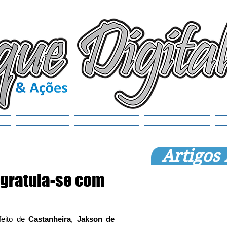
(6
tr
S
Noticias
Municípios
SEMANAOL
Artigos
ngratula-se com
eito de 
Castanheira
, 
Jakson de 