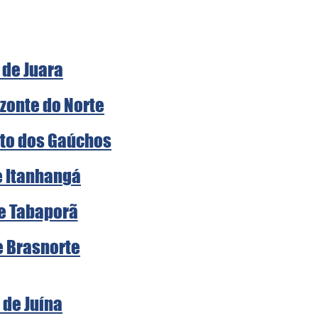
 de Juara
zonte do Norte
rto dos Gaúchos
e Itanhangá
de Tabaporã
e Brasnorte
 de Juína