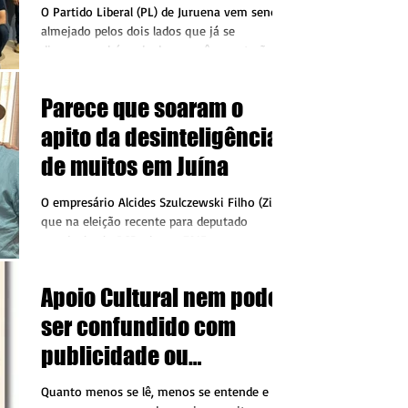
eleitoral
O Partido Liberal (PL) de Juruena vem sendo
almejado pelos dois lados que já se
dispuseram há mais de um mês que terão
candidaturas...
Parece que soaram o
apito da desinteligência
de muitos em Juína
O empresário Alcides Szulczewski Filho (Zize),
que na eleição recente para deputado
estadual pelo PSD obteve 7215 votos e em
Juína teve...
Apoio Cultural nem pode
ser confundido com
publicidade ou
propaganda
Quanto menos se lê, menos se entende e