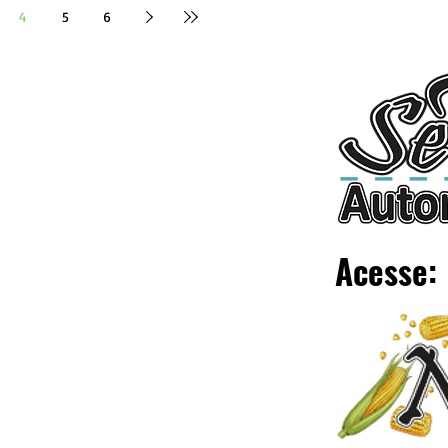
4
5
6
Acesse: