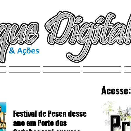
(6
tr
S
Noticias
Municípios
SEMANAOL
Acesse:
Festival de Pesca desse
ano em Porto dos