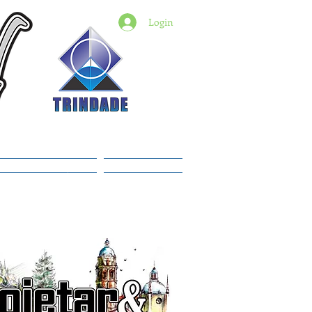
Login
6) 98427-2182
indade@revistadestaquemt.com.br
Planos e preços
Members