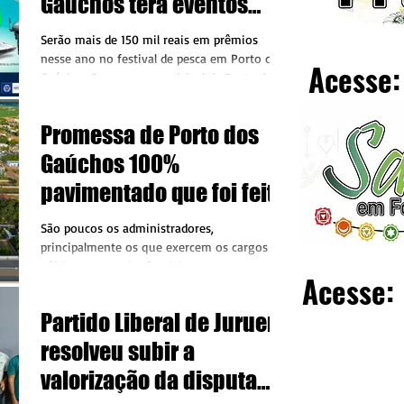
Gaúchos terá eventos
musicais com cantores
Serão mais de 150 mil reais em prêmios
nacionais
nesse ano no festival de pesca em Porto dos
Acesse:
Gaúchos O governo municipal de Porto dos
Gaúchos, no...
Promessa de Porto dos
Gaúchos 100%
pavimentado que foi feita
pelo atual administrador
São poucos os administradores,
municipal
principalmente os que exercem os cargos
públicos, os quais são eleitos, que cumprem
Acesse:
seus compromissos...
Partido Liberal de Juruena
resolveu subir a
valorização da disputa