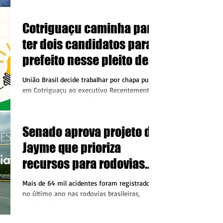
(UB)...
Cotriguaçu caminha para
ter dois candidatos para
prefeito nesse pleito de
2024
União Brasil decide trabalhar por chapa pura
em Cotriguaçu ao executivo Recentemente
publicamos que o União Brasil em Cotriguaçu
tinha...
Senado aprova projeto de
Jayme que prioriza
recursos para rodovias
com mais acidentes
Mais de 64 mil acidentes foram registrados
no último ano nas rodovias brasileiras,
muitas delas com grande precariedade em
conservação O...