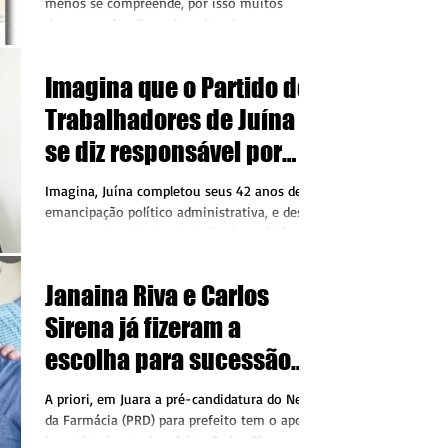
menos se compreende, por isso muitos
devem confundir apoio cultural com
publicidade ou propaganda,...
Imagina que o Partido dos
Trabalhadores de Juína
se diz responsável por
80% das obras do
Imagina, Juína completou seus 42 anos de
município
emancipação político administrativa, e deste
tempo, o Partido dos Trabalhadores (PT)
administrou...
Janaina Riva e Carlos
Sirena já fizeram a
escolha para sucessão
dos trabalhos em Juara
A priori, em Juara a pré-candidatura do Nei
da Farmácia (PRD) para prefeito tem o apoio
irrestrito do atual prefeito, Carlos Sirena