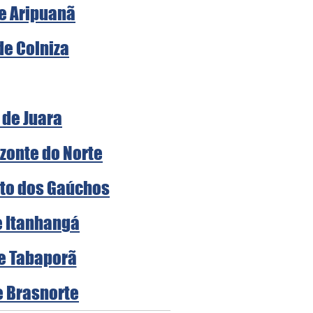
de Aripuanã
de Colniza
 de Juara
zonte do Norte
rto dos Gaúchos
e Itanhangá
de Tabaporã
e Brasnorte