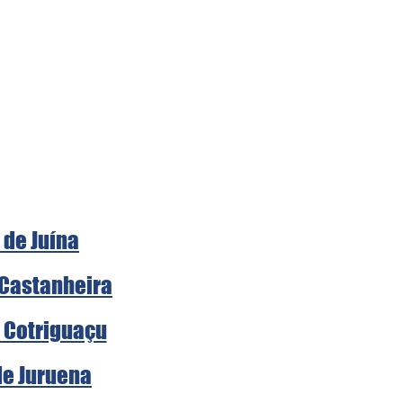
 de Juína
 Castanheira
e Cotriguaçu
de Juruena