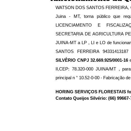
WATSON DOS SANTOS FERREIRA, CPF:
Juina - MT, torna público que 
LICENCIAMENTO E FISCALIZA
SECRETARIA DE AGRICULTURA PE
JUINA-MT a LP , LI e LO de funcio
SANTOS FERREIRA 94331413187 ,
SILVÈRIO CNPJ 32.669.925/0001-16
 
II,CEP: 78.320-000 JUINA/MT , para 
principal n ° 10.52-0-00 - Fabricação de 
HORING SERVIÇOS FLORESTAIS fone
Contato Queijos Silvério: (66) 99667