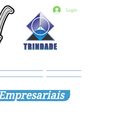
Login
6) 98427-2182
indade@revistadestaquemt.com.br
Planos e preços
Members
 Empresariais