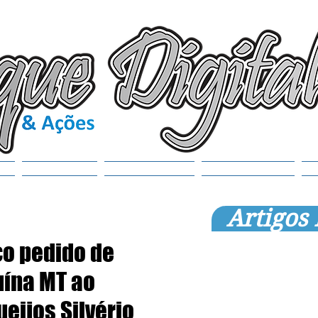
(6
tr
S
Noticias
Municípios
SEMANAOL
Artigos
co pedido de
uína MT ao
eijos Silvério