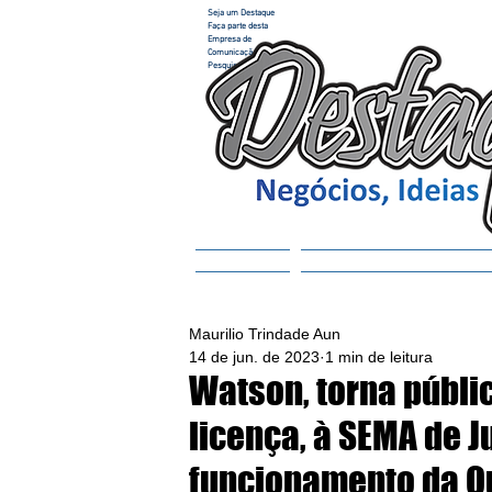
Seja um Destaque
Faça parte desta
Empresa de
Comunicação e
Pesquisa
Home
ACESSAR REVISTA
Maurilio Trindade Aun
14 de jun. de 2023
1 min de leitura
Watson, torna públi
licença, à SEMA de J
funcionamento da Qu