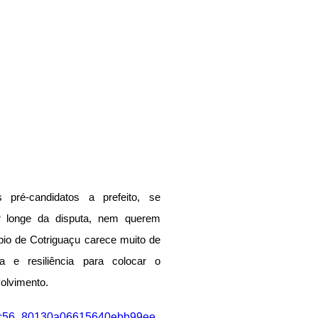
 pré-candidatos a prefeito, se 
 longe da disputa, nem querem 
ípio de Cotriguaçu carece muito de 
 e resiliência para colocar o 
olvimento.
/af5c56_80130a06615640ebb99ee