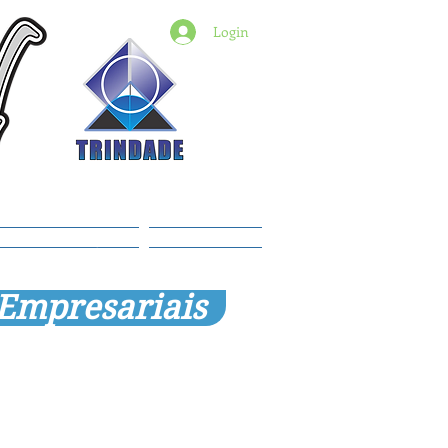
Login
6) 98427-2182
indade@revistadestaquemt.com.br
Planos e preços
Members
 Empresariais