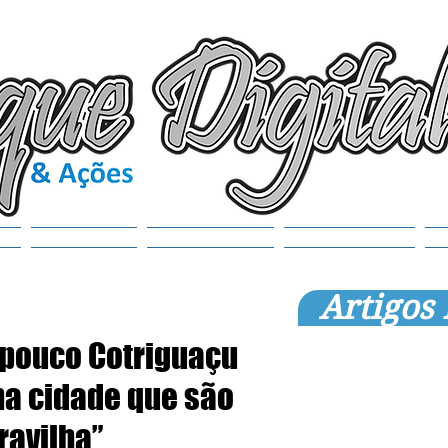
(6
tr
S
Noticias
Municípios
SEMANAOL
Artigos
pouco Cotriguaçu
na cidade que são
ravilha”