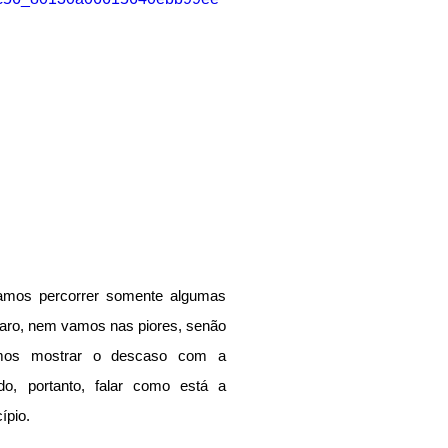
mos percorrer somente algumas 
laro, nem vamos nas piores, senão 
amos mostrar o descaso com a 
o, portanto, falar como está a 
ípio.