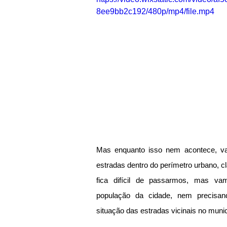
8ee9bb2c192/480p/mp4/file.mp4
Mas enquanto isso nem acontece, va
estradas dentro do perímetro urbano, c
fica difícil de passarmos, mas v
população da cidade, nem precisand
situação das estradas vicinais no munic