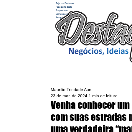
Seja um Destaque
Faça parte desta
Empresa de
Comunicação e
Pesquisa
Home
ACESSAR REVISTA
Maurilio Trindade Aun
23 de mar. de 2024
1 min de leitura
Venha conhecer um 
com suas estradas 
uma verdadeira “ma