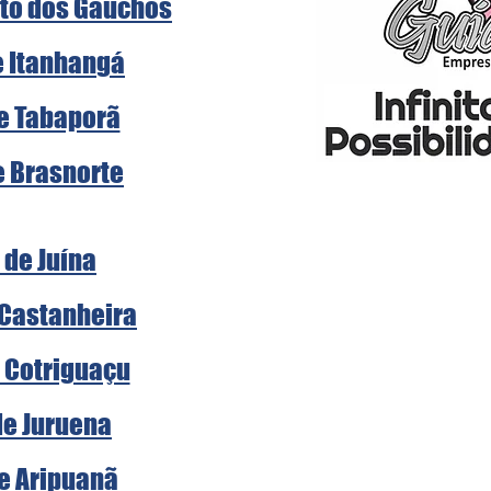
rto dos Gaúchos
e Itanhangá
de Tabaporã
e Brasnorte
 de Juína
 Castanheira
e Cotriguaçu
de Juruena
de Aripuanã