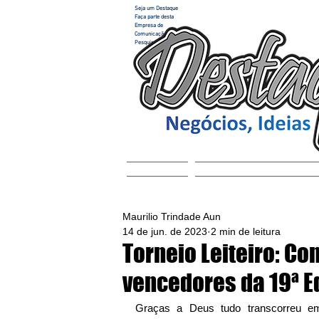
Seja um Destaque
Faça parte desta
Empresa de
Comunicação e
Pesquisa
Home
ACESSAR REVISTA
Maurilio Trindade Aun
14 de jun. de 2023
2 min de leitura
Torneio Leiteiro: Co
vencedores da 19ª E
Graças a Deus tudo transcorreu em