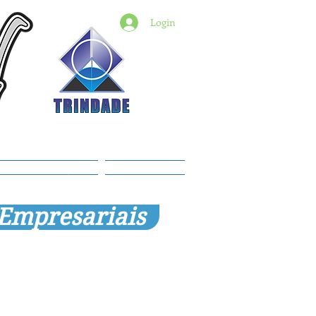
Login
6) 98427-2182
indade@revistadestaquemt.com.br
Planos e preços
Members
 Empresariais