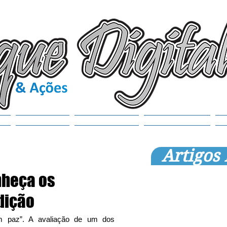
(6
tr
S
Noticias
Municípios
SEMANAOL
Artigos
nheça os
dição
 paz”. A avaliação de um dos 