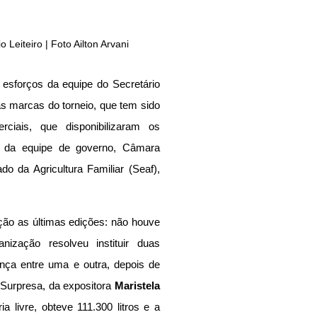
 Leiteiro | Foto Ailton Arvani
Os resultados satisfatórios coroam os esforços da equipe do Secretário 
s marcas do torneio, que tem sido 
ciais, que disponibilizaram os 
 da equipe de governo, Câmara 
o da Agricultura Familiar (Seaf), 
ão as últimas edições: não houve 
ização resolveu instituir duas 
rença entre uma e outra, depois de 
a Surpresa, da expositora 
Maristela 
a livre, obteve 111.300 litros e a 