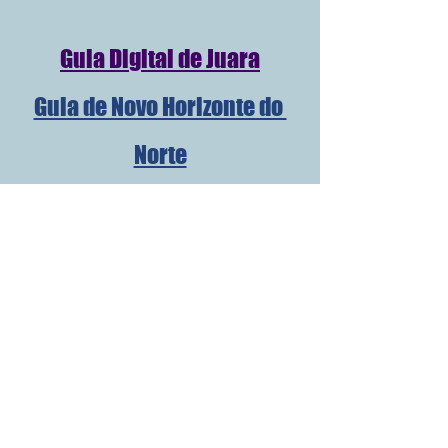
Guia Digital de Juara
Guia de Novo Horizonte do 
Norte
Guia Digital de Porto dos 
Gaúchos
Guia Digital de Itanhangá
Guia Digital de Tabaporã
Guia Digital de Brasnorte