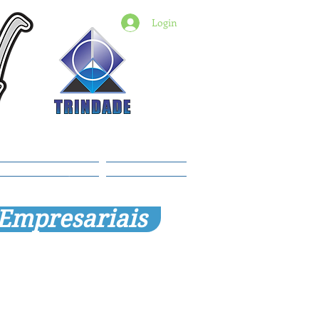
Login
6) 98427-2182
indade@revistadestaquemt.com.br
Planos e preços
Members
 Empresariais