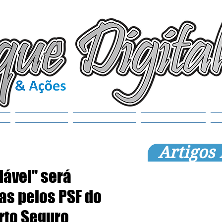
(6
tr
S
Noticias
Municípios
SEMANAOL
Artigos
ável" será
as pelos PSF do
rto Seguro