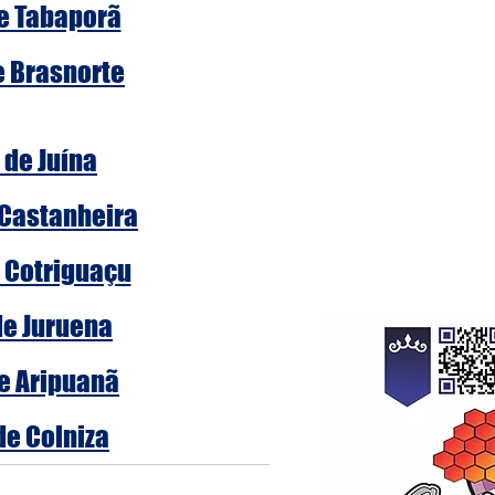
de Tabaporã
e Brasnorte
 de Juína
 Castanheira
e Cotriguaçu
de Juruena
de Aripuanã
de Colniza