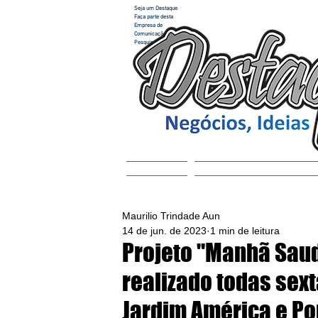
Seja um Destaque
Faça parte desta
Empresa de
Comunicação e
Pesquisa
Home
ACESSAR REVISTA
Maurilio Trindade Aun
14 de jun. de 2023
1 min de leitura
Projeto "Manhã Saud
realizado todas sext
Jardim América e Po