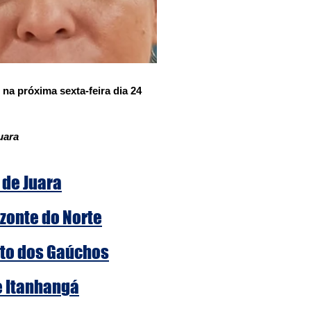
na próxima sexta-feira dia 24 
uara
 de Juara
zonte do Norte
rto dos Gaúchos
e Itanhangá