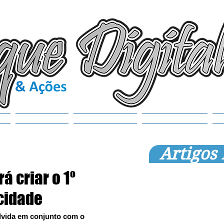
(6
tr
S
Noticias
Municípios
SEMANAOL
Artigos
rá criar o 1º
cidade
lvida em conjunto com o 