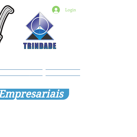
Login
6) 98427-2182
indade@revistadestaquemt.com.br
Planos e preços
Members
 Empresariais