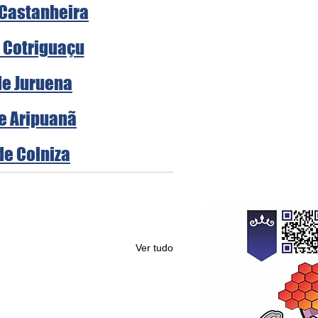
 Castanheira
e Cotriguaçu
de Juruena
de Aripuanã
de Colniza
Ver tudo