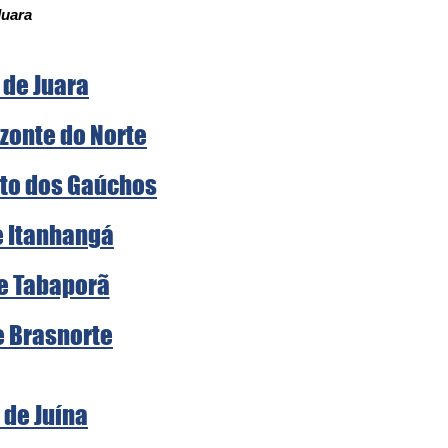
Juara
 de Juara
zonte do Norte
rto dos Gaúchos
e Itanhangá
de Tabaporã
e Brasnorte
 de Juína