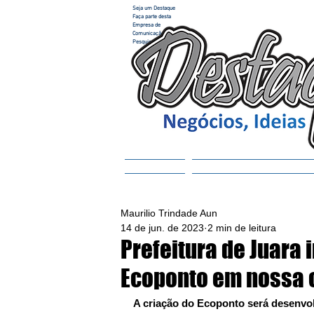
Seja um Destaque
Faça parte desta
Empresa de
Comunicação e
Pesquisa
Home
ACESSAR REVISTA
Maurilio Trindade Aun
14 de jun. de 2023
2 min de leitura
Prefeitura de Juara i
Ecoponto em nossa 
A criação do Ecoponto será desenvo