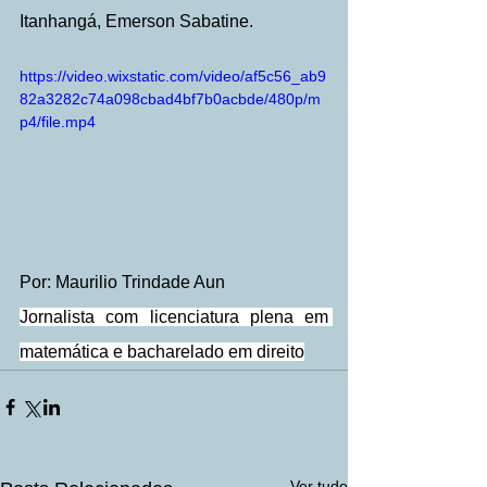
Itanhangá, Emerson Sabatine.
https://video.wixstatic.com/video/af5c56_ab9
82a3282c74a098cbad4bf7b0acbde/480p/m
p4/file.mp4
Por: Maurilio Trindade Aun
Jornalista com licenciatura plena em 
matemática e bacharelado em direito
Ver tudo