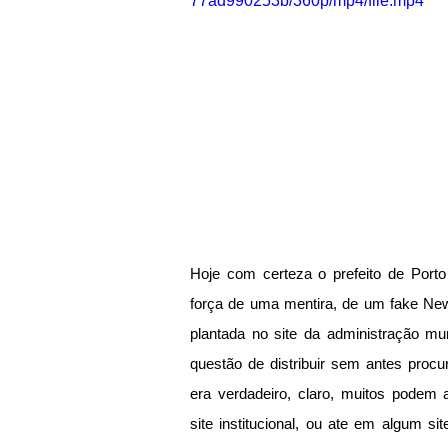
77ad990253b/360p/mp4/file.mp4
Hoje com certeza o prefeito de Porto
força de uma mentira, de um fake News
plantada no site da administração muni
questão de distribuir sem antes procur
era verdadeiro, claro, muitos podem 
site institucional, ou ate em algum si