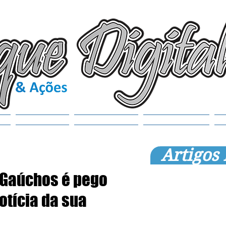
(6
tr
S
Noticias
Municípios
SEMANAOL
Artigos
e Gaúchos é pego
otícia da sua