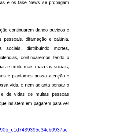
tiras e os fake News se propagam 
ação continuarem dando ouvidos e 
es pessoais, difamação e calúnia, 
ociais, distribuindo mortes, 
olências, continuaremos tendo o 
as e muito mais mazelas sociais, 
mos e plantamos nossa atenção e 
ossa vida, e nem adianta pensar o 
o e de vidas de muitas pessoas 
que insistem em pagarem para ver 
/95090b_c1d7439395c34cb0937ac