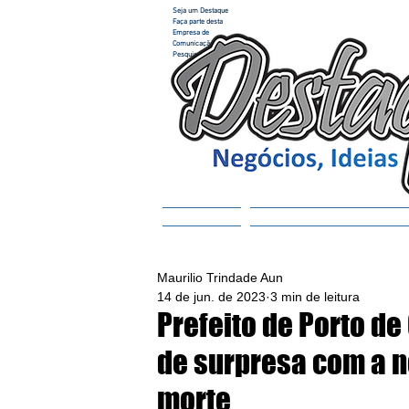
Seja um Destaque
Faça parte desta
Empresa de
Comunicação e
Pesquisa
Home
ACESSAR REVISTA
Maurilio Trindade Aun
14 de jun. de 2023
3 min de leitura
Prefeito de Porto d
de surpresa com a n
morte