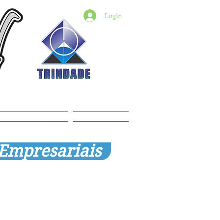
Login
6) 98427-2182
indade@revistadestaquemt.com.br
Planos e preços
Members
 Empresariais