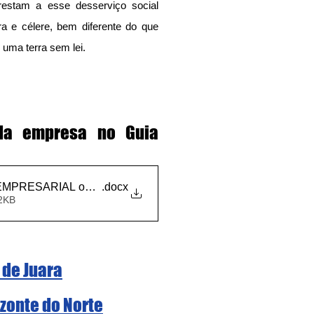
restam a esse desserviço social 
 e célere, bem diferente do que 
 uma terra sem lei.
 da empresa no Guia 
PRESARIAL ou PROFISSIONAL ao Guia Digital da Cidade
.docx
2KB
 de Juara
zonte do Norte