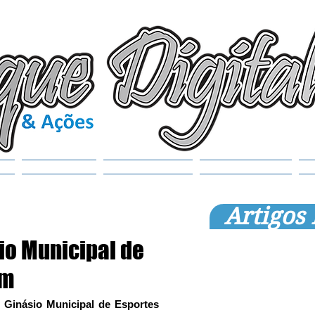
(6
tr
S
Noticias
Municípios
SEMANAOL
Artigos
io Municipal de
am
Ginásio Municipal de Esportes 