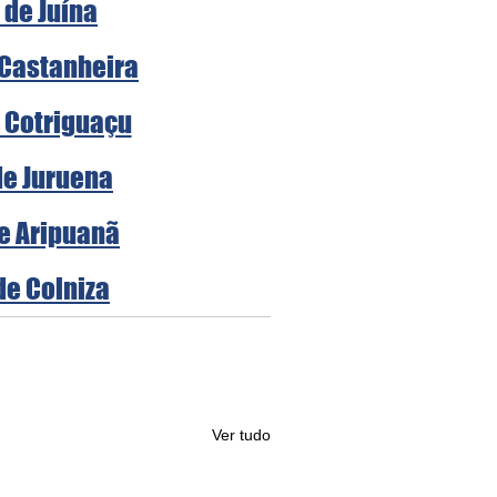
 de Juína
 Castanheira
e Cotriguaçu
de Juruena
de Aripuanã
de Colniza
Ver tudo