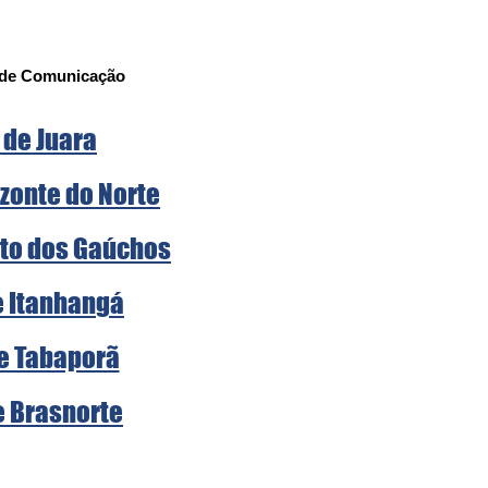
a de Comunicação
 de Juara
zonte do Norte
rto dos Gaúchos
e Itanhangá
de Tabaporã
e Brasnorte