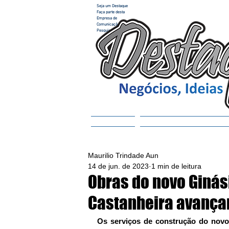
Seja um Destaque
Faça parte desta
Empresa de
Comunicação e
Pesquisa
Home
ACESSAR REVISTA
Maurilio Trindade Aun
14 de jun. de 2023
1 min de leitura
Obras do novo Ginás
Castanheira avanç
Os serviços de construção do novo 