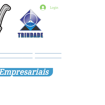
Login
6) 98427-2182
indade@revistadestaquemt.com.br
Planos e preços
Members
 Empresariais