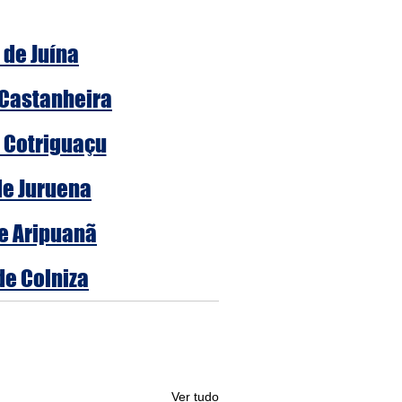
 de Juína
 Castanheira
e Cotriguaçu
de Juruena
de Aripuanã
de Colniza
Ver tudo