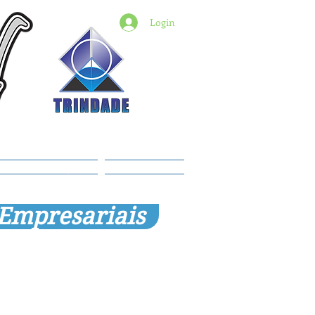
Login
6) 98427-2182
indade@revistadestaquemt.com.br
Planos e preços
Members
 Empresariais