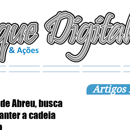
(6
tr
S
Noticias
Municípios
SEMANAOL
Artigos
 de Abreu, busca
anter a cadeia
o