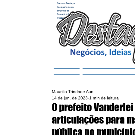
Seja um Destaque
Faça parte desta
Empresa de
Comunicação e
Pesquisa
Home
ACESSAR REVISTA
Maurilio Trindade Aun
14 de jun. de 2023
1 min de leitura
O prefeito Vanderlei
articulações para m
pública no municípi