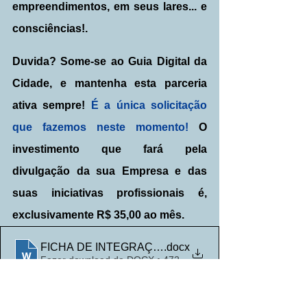
empreendimentos, em seus lares... e 
consciências!.
Duvida? Some-se ao Guia Digital da 
Cidade, e mantenha esta parceria 
ativa sempre! 
É a única solicitação 
que fazemos neste momento!
 O 
investimento que fará pela 
divulgação da sua Empresa e das 
suas iniciativas profissionais é, 
exclusivamente R$ 35,00 ao mês.
FICHA DE INTEGRAÇAO EMPRESARIAL ou PROFISSIO
.docx
Fazer download de DOCX • 472KB
A jornada de progresso e evolução é 
eterna e contínua!