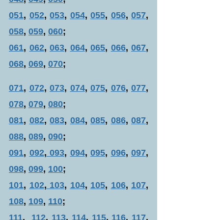
051
, 
052
, 
053
, 
054
, 
055
, 
056
, 
057
, 
058
, 
059
, 
060
;
061
, 
062
, 
063
, 
064
, 
065
, 
066
, 
067
, 
068
, 
069
, 
070
;
071
, 
072
, 
073
, 
074
, 
075
, 
076
, 
077
, 
078
, 
079
, 
080
;
081
, 
082
, 
083
, 
084
, 
085
, 
086
, 
087
, 
088
, 
089
, 
090
;
091
, 
092
,
 093
, 
094
, 
095
, 
096
, 
097
, 
098
, 
099
, 
100
;
101
, 
102
,
 103
, 
104
, 
105
, 
106
, 
107
, 
108
, 
109
, 
110
;
111
,  
112
, 
113
, 
114
, 
115
, 
116
, 
117
, 