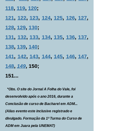
118
, 
119
, 
120
;
121
, 
122
, 
123
, 
124
, 
125
, 
126
, 
127
, 
128
, 
129
, 
130
;
131
, 
132
, 
133
, 
134
, 
135
, 
136
, 
137
, 
138
, 
139
, 
140
;
141
, 
142
, 
143
, 
144
, 
145
, 
146
, 
147
, 
148
, 
149
, 150;
151...
  *Obs. O site do Jornal A Folha do Vale, foi 
desenvolvido após o ano 2016, durante a 
Conclusão de curso de Bacharel em ADM...  
(Alias evento este inclusive registrado e 
divulgado. Formação da 1ª Turma do Curso de 
ADM em Juara pela UNEMAT)