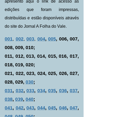
apresento aqui o link de acesso às 
edições que foram impressas, 
distribuídas e estão disponíveis através 
do site do Jornal A Folha do Vale.
001
, 
002
, 
003
, 
004
, 
005
, 006, 007, 
008, 009, 010; 
011, 012, 013, 014, 015, 016, 017, 
018, 019, 020;
021, 022, 023, 024, 025, 026, 027, 
028, 029, 
030
;
031
, 
032
, 
033
, 
034
, 
035
, 
036
, 
037
, 
038
, 
039
, 
040
;
041
, 
042
, 
043
, 
044
, 
045
, 
046
, 
047
, 
048
, 
049
, 
050
;