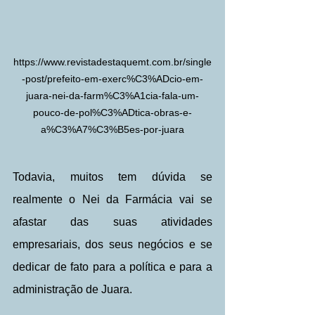
https://www.revistadestaquemt.com.br/single
-post/prefeito-em-exerc%C3%ADcio-em-
juara-nei-da-farm%C3%A1cia-fala-um-
pouco-de-pol%C3%ADtica-obras-e-
a%C3%A7%C3%B5es-por-juara
Todavia, muitos tem dúvida se 
realmente o Nei da Farmácia vai se 
afastar das suas atividades 
empresariais, dos seus negócios e se 
dedicar de fato para a política e para a 
administração de Juara.