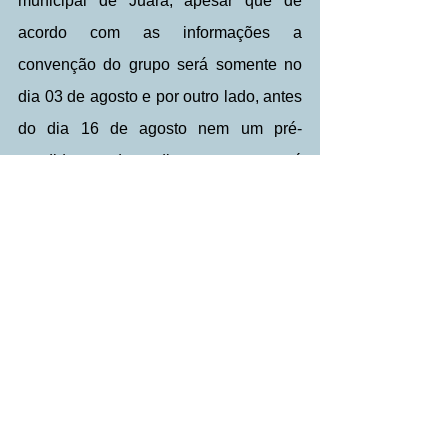
municipal de Juara, apesar que de 
acordo com as informações a 
convenção do grupo será somente no 
dia 03 de agosto e por outro lado, antes 
do dia 16 de agosto nem um pré-
candidato pode pedir voto, portanto, é 
bom os pré-candidatos ficarem atentos.
Por: Maurilio Trindade Aun
Com Licenciatura Plena em Matemática 
e Acadêmico no décimo período em 
Direito na Unemat.