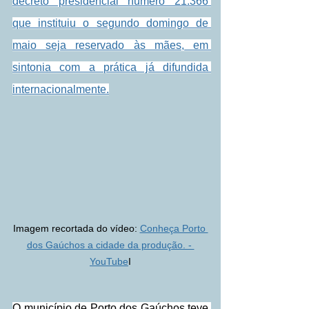
decreto presidencial número 21.366 
que instituiu o segundo domingo de 
maio seja reservado às mães, em 
sintonia com a prática já difundida 
internacionalmente.
Imagem recortada do vídeo: 
Conheça Porto 
dos Gaúchos a cidade da produção. - 
YouTube
I
O município de Porto dos Gaúchos teve 