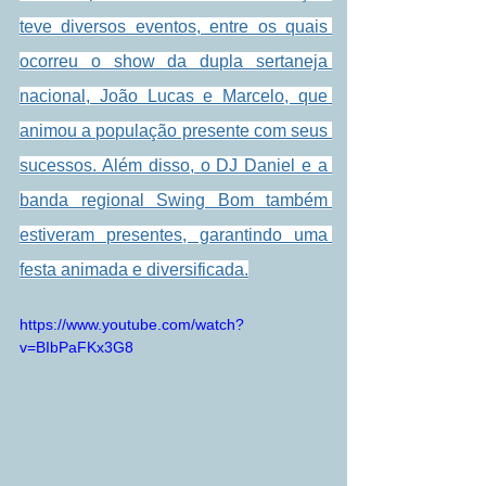
teve diversos eventos, entre os quais 
ocorreu o show da dupla sertaneja 
nacional, João Lucas e Marcelo, que 
animou a população presente com seus 
sucessos. Além disso, o DJ Daniel e a 
banda regional Swing Bom também 
estiveram presentes, garantindo uma 
festa animada e diversificada.
https://www.youtube.com/watch?
v=BIbPaFKx3G8