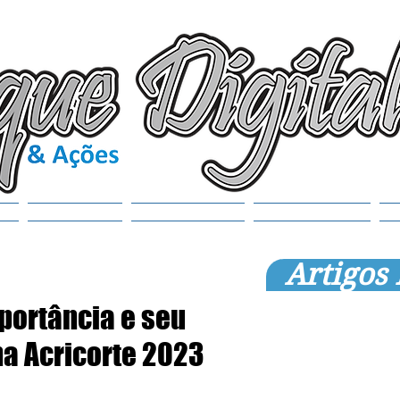
(6
tr
S
Noticias
Municípios
SEMANAOL
Artigos
portância e seu
na Acricorte 2023