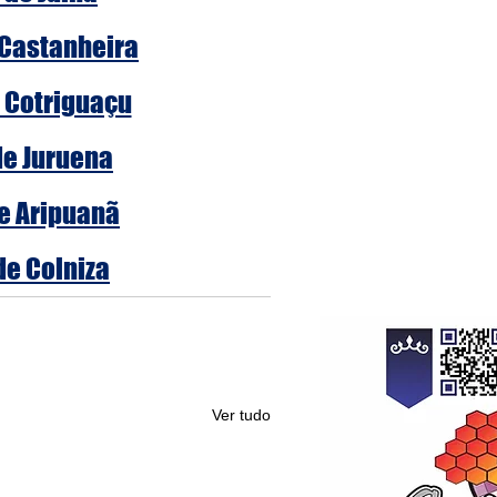
 Castanheira
e Cotriguaçu
de Juruena
de Aripuanã
de Colniza
Ver tudo