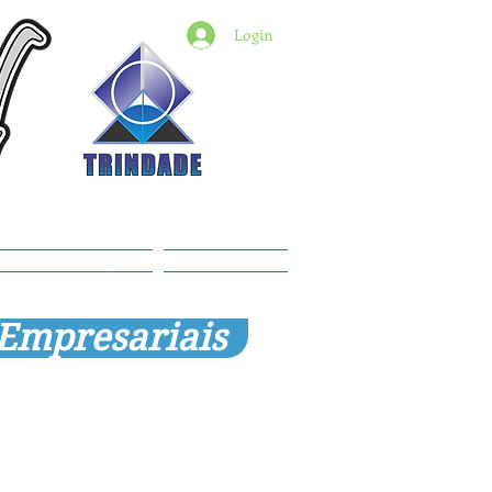
Login
6) 98427-2182
indade@revistadestaquemt.com.br
Planos e preços
Members
 Empresariais