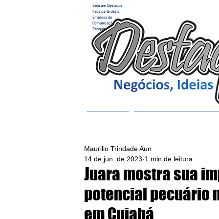
Seja um Destaque
Faça parte desta
Empresa de
Comunicação e
Pesquisa
Home
ACESSAR REVISTA
Maurilio Trindade Aun
14 de jun. de 2023
1 min de leitura
Juara mostra sua im
potencial pecuário 
em Cuiabá