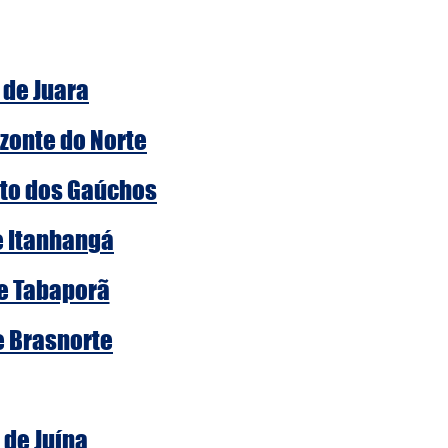
 de Juara
zonte do Norte
rto dos Gaúchos
e Itanhangá
de Tabaporã
e Brasnorte
 de Juína