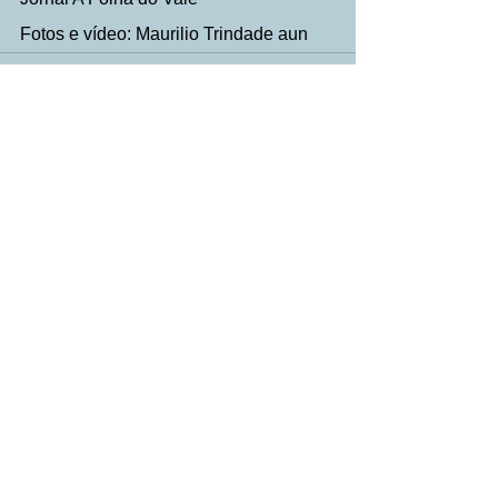
Fotos e vídeo: Maurilio Trindade aun
Ver tudo
Posts Relacionados