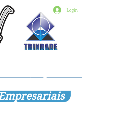
Login
6) 98427-2182
indade@revistadestaquemt.com.br
Planos e preços
Members
 Empresariais