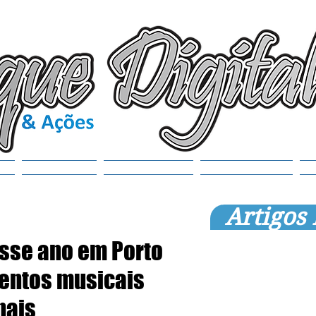
(6
tr
S
Noticias
Municípios
SEMANAOL
Artigos
esse ano em Porto
ventos musicais
nais