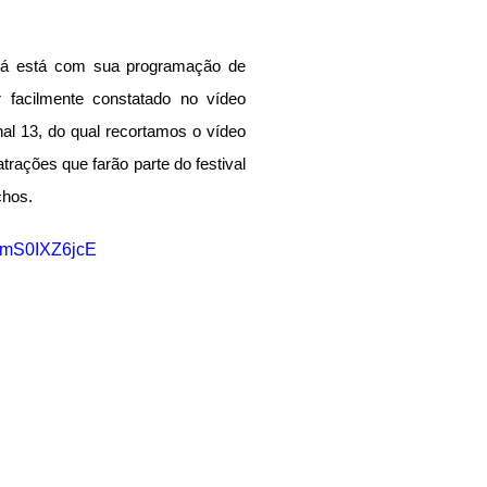
já está com sua programação de 
facilmente constatado no vídeo 
al 13, do qual recortamos o vídeo 
rações que farão parte do festival 
chos.
=pmS0IXZ6jcE