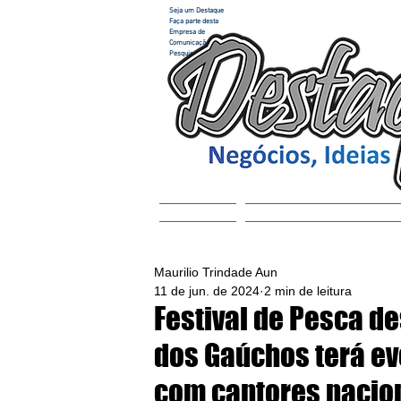
Seja um Destaque
Faça parte desta
Empresa de
Comunicação e
Pesquisa
Home
ACESSAR REVISTA
Maurilio Trindade Aun
11 de jun. de 2024
2 min de leitura
Festival de Pesca d
dos Gaúchos terá e
com cantores nacio