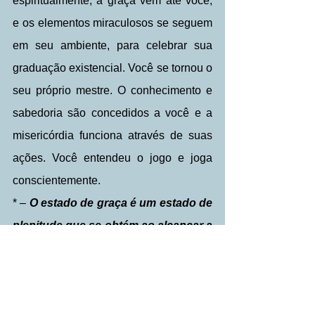
espiritualmente, a graça vem até você, 
e os elementos miraculosos se seguem 
em seu ambiente, para celebrar sua 
graduação existencial. Você se tornou o 
seu próprio mestre. O conhecimento e 
sabedoria são concedidos a você e a 
misericórdia funciona através de suas 
ações. Você entendeu o jogo e joga 
conscientemente.
* – 
O estado de graça é um estado de 
plenitude que se obtém ao alcançar a 
consciência total de si mesmo. É o 
que no Oriente é conhecido como 
“iluminação”
 e, provavelmente, o 