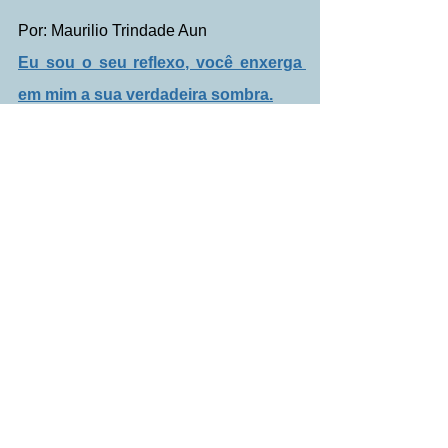
Por: Maurilio Trindade Aun
Eu sou o seu reflexo, você enxerga 
em mim a sua verdadeira sombra.
Ver tudo
Posts Relacionados