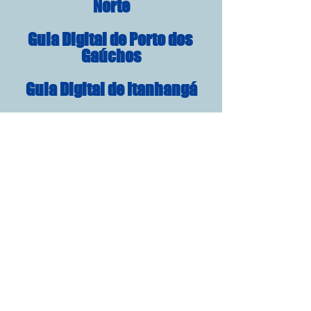
Norte
Guia Digital de Porto dos 
Gaúchos
Guia Digital de Itanhangá
Guia Digital de Tabaporã
Guia Digital de Brasnorte
Guia Digital de Juína
Guia Digital de Castanheira
Guia Digital de Cotriguaçu
Guia Digital de Juruena