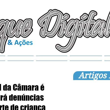
(6
tr
S
Noticias
Municípios
SEMANAOL
Artigos
I da Câmara é
ará denúncias
te de criança