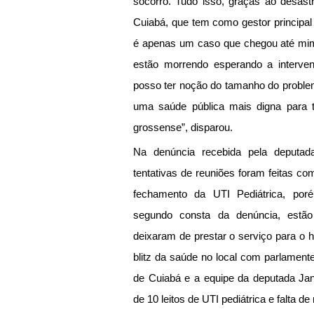
socorro. Tudo isso, graças ao desast
Cuiabá, que tem como gestor principal 
é apenas um caso que chegou até mim
estão morrendo esperando a interven
posso ter noção do tamanho do problem
uma saúde pública mais digna para 
grossense”, disparou.
Na denúncia recebida pela deputada
tentativas de reuniões foram feitas co
fechamento da UTI Pediátrica, poré
segundo consta da denúncia, estão
deixaram de prestar o serviço para o 
blitz da saúde no local com parlament
de Cuiabá e a equipe da deputada Jana
de 10 leitos de UTI pediátrica e falta d