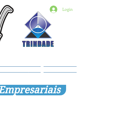
Login
6) 98427-2182
indade@revistadestaquemt.com.br
Planos e preços
Members
 Empresariais