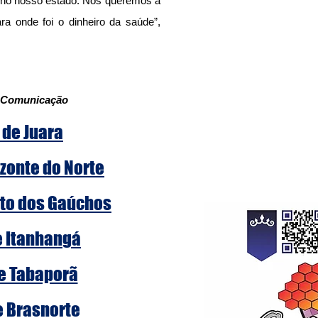
 no nosso estado. Nós queremos a 
a onde foi o dinheiro da saúde”, 
de Comunicação
 de Juara
zonte do Norte
rto dos Gaúchos
e Itanhangá
de Tabaporã
e Brasnorte