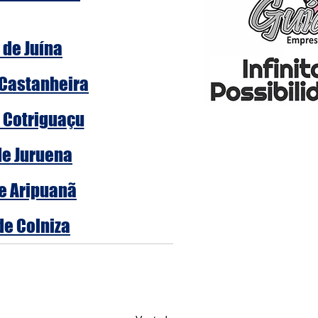
 de Juína
 Castanheira
e Cotriguaçu
de Juruena
de Aripuanã
de Colniza