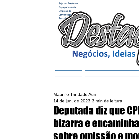
Seja um Destaque
Faça parte desta
Empresa de
Comunicação e
Pesquisa
Home
ACESSAR REVISTA
Maurilio Trindade Aun
14 de jun. de 2023
3 min de leitura
Deputada diz que CP
bizarra e encaminh
sobre omissão e mor