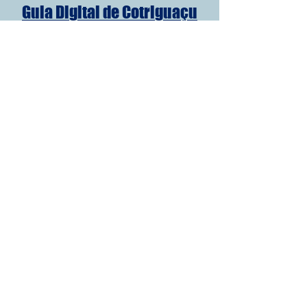
Guia Digital de Cotriguaçu
Guia Digital de Juruena
Guia Digital de Aripuanã
Guia Digital de Colniza
Ver tudo
Posts Relacionados