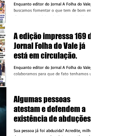
a edição impressa a
Enquanto editor do Jornal A Folha do Vale,
qualquer momento se
buscamos fomentar o que tem de bom em
diversos municípios do Noroeste de Mato
valoriza o seu trabalho, a
Grosso e ao...
sua empresa e o seu
A edição impressa 169 do
município
Jornal Folha do Vale já
está em circulação.
Enquanto editor do Jornal A Folha do Vale,
colaboramos para que de fato tenhamos um
jornal impresso em circulação em diversos
municípios...
Algumas pessoas
atestam e defendem a
existência de abduções
por alienígenas
Sua pessoa já foi abduzida? Acredite, milhões