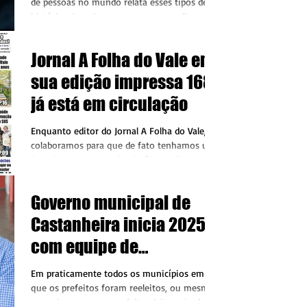
de pessoas no mundo relata esses tipos de
histórias. Imagina uma pessoa que diz que
foi...
Jornal A Folha do Vale em
sua edição impressa 168
já está em circulação
Enquanto editor do Jornal A Folha do Vale,
colaboramos para que de fato tenhamos um
jornal impresso em circulação em diversos
municípios...
Governo municipal de
Castanheira inicia 2025
com equipe de
secretários veteranos
Em praticamente todos os municípios em
que os prefeitos foram reeleitos, ou mesmo
naqueles em que o prefeito eleito veio da