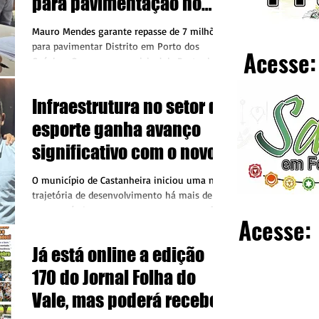
para pavimentação no
distrito da Comunidade
Mauro Mendes garante repasse de 7 milhões
São João
para pavimentar Distrito em Porto dos
Acesse:
Gaúchos O governo municipal de Porto dos
Gaúchos, sob...
Infraestrutura no setor de
esporte ganha avanço
significativo com o novo
ginásio Poliesportivo
O município de Castanheira iniciou uma nova
Francisco Augustinho
trajetória de desenvolvimento há mais de 12
anos, período esse que sempre teve as mãos
entregue para à
Acesse:
de...
população
Já está online a edição
170 do Jornal Folha do
Vale, mas poderá receber