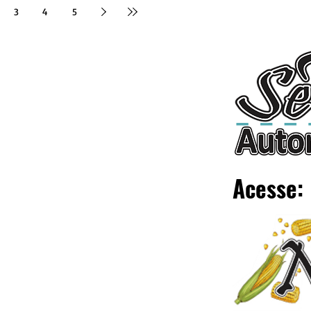
3
4
5
Acesse: