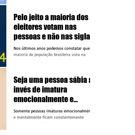
base do...
Pelo jeito a maioria dos
eleitores votam nas
pessoas e não nas siglas
partidárias
Nos últimos anos podemos constatar que a
maioria da população brasileira vota na
pessoa e não nas siglas partidárias, pois o
atual...
Seja uma pessoa sábia ao
invés de imatura
emocionalmente e
mentalmente
Somente pessoas imaturas emocionalmente
e mentalmente ficam constantemente
alimentado o ódio e todos os tipos de
violências na sociedade,...