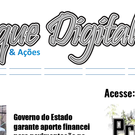
(6
tr
S
Noticias
Municípios
SEMANAOL
Acesse:
Governo do Estado
garante aporte financeiro